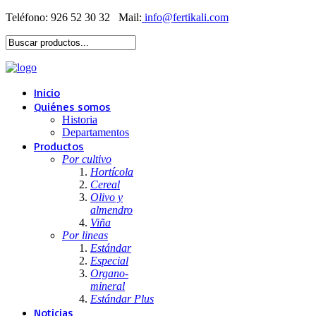
Teléfono: 926 52 30 32
Mail:
Inicio
Quiénes somos
Historia
Departamentos
Productos
Por cultivo
Hortícola
Cereal
Olivo y
almendro
Viña
Por lineas
Estándar
Especial
Organo-
mineral
Estándar Plus
Noticias