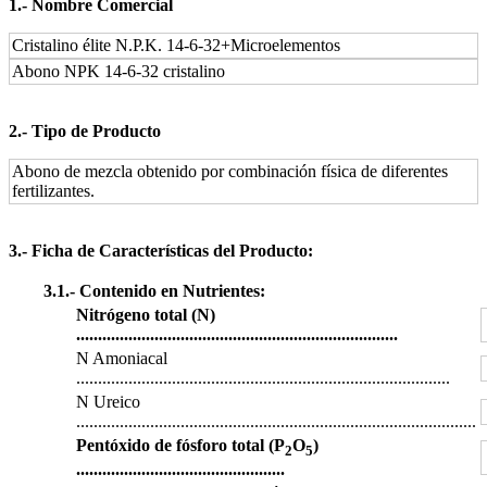
1.‐ Nombre Comercial
Cristalino élite N.P.K. 14-6-32+Microelementos
Abono NPK 14-6-32 cristalino
2.‐ Tipo de Producto
Abono de mezcla obtenido por combinación física de diferentes
fertilizantes.
3.‐ Ficha de Características del Producto:
3.1.‐ Contenido en Nutrientes:
Nitrógeno total (N)
..........................................................................
N Amoniacal
......................................................................................
N Ureico
............................................................................................
Pentóxido de fósforo total (P
O
)
2
5
................................................