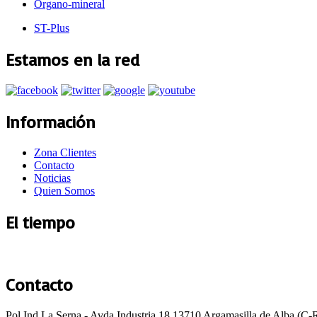
Organo-mineral
ST-Plus
Estamos en la red
Información
Zona Clientes
Contacto
Noticias
Quien Somos
El tiempo
Argamasilla de Alba
Contacto
Pol Ind La Serna - Avda Industria 18 13710 Argamasilla de Alba (C-