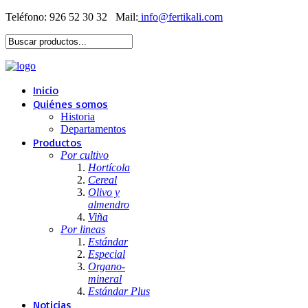
Teléfono: 926 52 30 32
Mail:
Inicio
Quiénes somos
Historia
Departamentos
Productos
Por cultivo
Hortícola
Cereal
Olivo y
almendro
Viña
Por lineas
Estándar
Especial
Organo-
mineral
Estándar Plus
Noticias