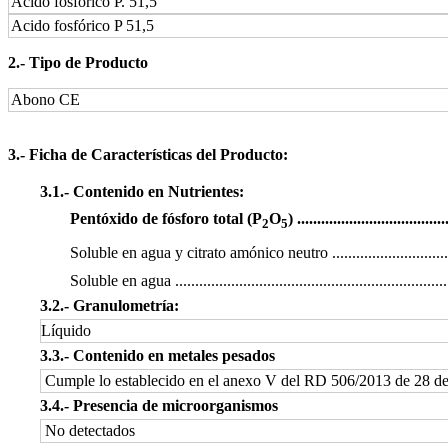
Acido fosfórico P. 51,5
Acido fosfórico P 51,5
2.‐ Tipo de Producto
Abono CE
3.‐ Ficha de Características del Producto:
3.1.‐ Contenido en Nutrientes:
Pentóxido de fósforo total (P
O
) .....................................
2
5
Soluble en agua y citrato amónico neutro
.............................
Soluble en agua .....................................................................
3.2.‐ Granulometría:
Líquido
3.3.‐ Contenido en metales pesados
Cumple lo establecido en el anexo V del RD 506/2013 de 28 de
3.4.‐ Presencia de microorganismos
No detectados