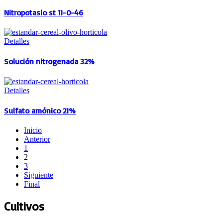
Nitropotasio st 11-0-46
Detalles
Solución nitrogenada 32%
Detalles
Sulfato amónico 21%
Inicio
Anterior
1
2
3
Siguiente
Final
Cultivos