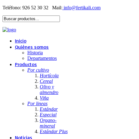
Teléfono: 926 52 30 32
Mail:
Inicio
Quiénes somos
Historia
Departamentos
Productos
Por cultivo
Hortícola
Cereal
Olivo y
almendro
Viña
Por lineas
Estándar
Especial
Organo-
mineral
Estándar Plus
Noticias