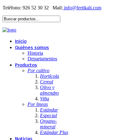
Teléfono: 926 52 30 32
Mail:
Inicio
Quiénes somos
Historia
Departamentos
Productos
Por cultivo
Hortícola
Cereal
Olivo y
almendro
Viña
Por lineas
Estándar
Especial
Organo-
mineral
Estándar Plus
Noticias